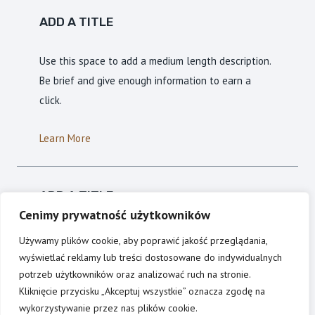
ADD A TITLE
Use this space to add a medium length description.
Be brief and give enough information to earn a
click.
Learn More
ADD A TITLE
Cenimy prywatność użytkowników
Use this space to add a medium length description.
Używamy plików cookie, aby poprawić jakość przeglądania,
Be brief and give enough information to earn a
wyświetlać reklamy lub treści dostosowane do indywidualnych
click.
potrzeb użytkowników oraz analizować ruch na stronie.
Kliknięcie przycisku „Akceptuj wszystkie” oznacza zgodę na
wykorzystywanie przez nas plików cookie.
Learn More