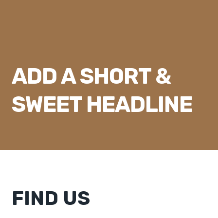
Przejdź
do
treści
ADD A SHORT &
SWEET HEADLINE
FIND US