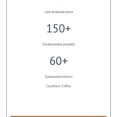
Lata doświadczenia
1
150+
5
0
+
Zrealizowane projekty
6
60+
0
+
Zadowoleni klienci
Countless Coffee