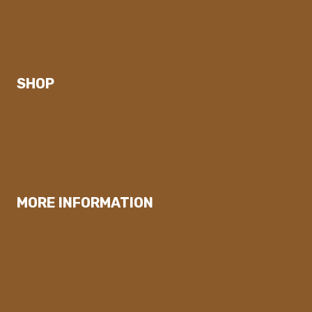
Stojaki do parasoli
Wynajem parasoli na święta
SHOP
My account
Checkout
Cart
MORE INFORMATION
Klauzula informacyjna
Polityka prywatnosci
Regulamin strony
Warunki sprzedaży