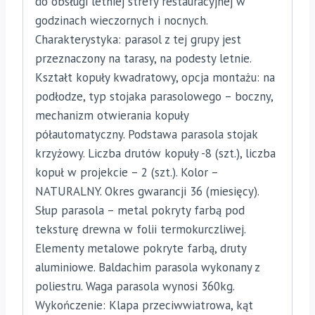
do obsługi letniej strefy restauracyjnej w
godzinach wieczornych i nocnych.
Charakterystyka: parasol z tej grupy jest
przeznaczony na tarasy, na podesty letnie.
Kształt kopuły kwadratowy, opcja montażu: na
podłodze, typ stojaka parasolowego – boczny,
mechanizm otwierania kopuły
półautomatyczny. Podstawa parasola stojak
krzyżowy. Liczba drutów kopuły -8 (szt.), liczba
kopuł w projekcie – 2 (szt.). Kolor –
NATURALNY. Okres gwarancji 36 (miesięcy).
Słup parasola – metal pokryty farbą pod
teksturę drewna w folii termokurczliwej.
Elementy metalowe pokryte farbą, druty
aluminiowe. Baldachim parasola wykonany z
poliestru. Waga parasola wynosi 360kg.
Wykończenie: Klapa przeciwwiatrowa, kąt