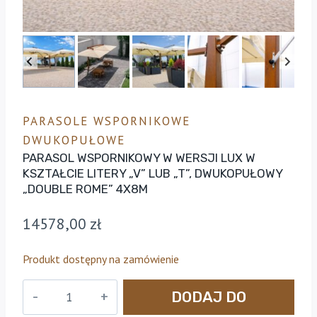
PARASOLE WSPORNIKOWE
DWUKOPUŁOWE
PARASOL WSPORNIKOWY W WERSJI LUX W
KSZTAŁCIE LITERY „V” LUB „T”, DWUKOPUŁOWY
„DOUBLE ROME” 4X8M
14578,00
zł
Produkt dostępny na zamówienie
ilość
DODAJ DO
Parasol