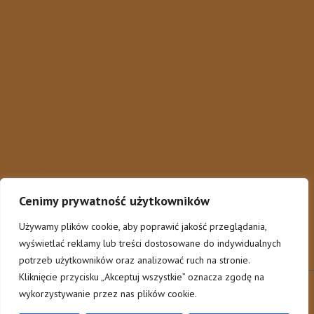
Dostawa
Zwroty
Instrukcja montażu, użytkowania i przechowywania
parasola z centralnym masztem
Instrukcja dotycząca montażu, eksploatacji i
przechowywania parasola konsolowego
Blog
FAQ
O firmie
Kontakty
Cenimy prywatność użytkowników
Używamy plików cookie, aby poprawić jakość przeglądania,
wyświetlać reklamy lub treści dostosowane do indywidualnych
potrzeb użytkowników oraz analizować ruch na stronie.
Kliknięcie przycisku „Akceptuj wszystkie” oznacza zgodę na
wykorzystywanie przez nas plików cookie.
© 2026 ParasoleHoReCa - by
AWG