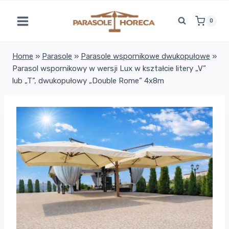
Przejdź
do
0
treści
Home
»
Parasole
»
Parasole wspornikowe dwukopułowe
»
Parasol wspornikowy w wersji Lux w kształcie litery „V”
lub „T”, dwukopułowy „Double Rome” 4x8m