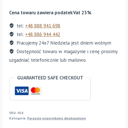
wspornikowy
KOSZYKA
w
Cena towaru zawiera podatek Vat 23%
wersji
tel:
+48 888 941 698
Lux
tel:
+48 886 944 442
w
kształcie
Pracujemy 24x7 Niedziela jest dniem wolnym
litery
Dostępność towaru w magazynie i cenę prosimy
„V”
uzgadniać telefonicznie lub mailowo.
lub
„T”,
GUARANTEED SAFE CHECKOUT
dwukopułowy
„Double
Rome”
4x8m
SKU:
018
Kategoria:
Parasole wspornikowe dwukopułowe