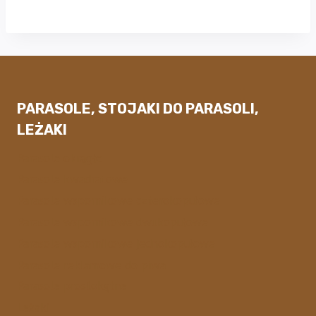
PARASOLE, STOJAKI DO PARASOLI,
LEŻAKI
Parasole okrągłe
Parasole kwadratowe
Parasole wspornikowe czterokopułowe
Parasole wspornikowe dwukopułowe
Parasole wspornikowe jednokopułowe
Parasole reklamowe do piwa
Parasole prostokątne
Leżaki