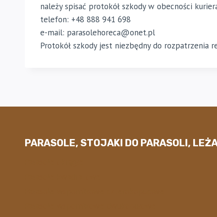
należy spisać protokół szkody w obecności kurier
telefon: +48 888 941 698
e-mail: parasolehoreca@onet.pl
Protokół szkody jest niezbędny do rozpatrzenia r
PARASOLE, STOJAKI DO PARASOLI, LEŻA
Parasole okrągłe
Parasole kwadratowe
Parasole wspornikowe czterokopułowe
Parasole wspornikowe dwukopułowe