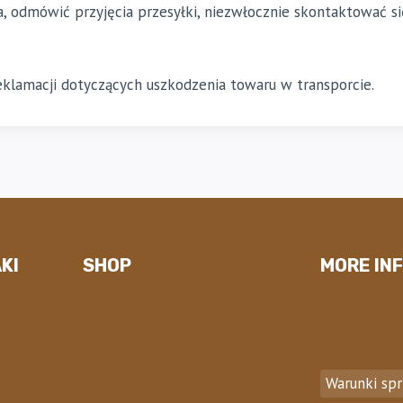
a, odmówić przyjęcia przesyłki, niezwłocznie skontaktować s
eklamacji dotyczących uszkodzenia towaru w transporcie.
KI
SHOP
MORE IN
My account
Klauzula inf
Checkout
Polityka pry
Cart
Regulamin s
Warunki sp