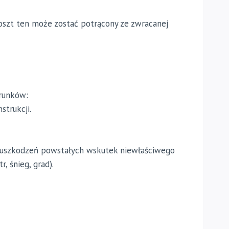
oszt ten może zostać potrącony ze zwracanej
arunków:
trukcji.
), uszkodzeń powstałych wskutek niewłaściwego
 śnieg, grad).