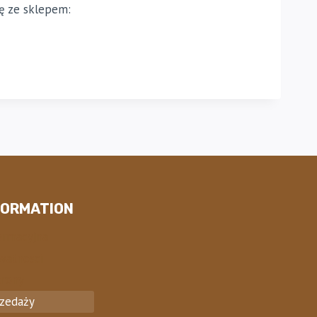
ię ze sklepem:
FORMATION
ormacyjna
watnosci
trony
rzedaży