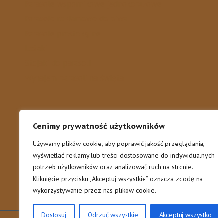
Parasole wspornikowe jednokopułowe
Parasole reklamowe do piwa
Parasole prostokątne
Leżaki
Stojaki do parasoli
Wynajem parasoli na święta
Cenimy prywatność użytkowników
Używamy plików cookie, aby poprawić jakość przeglądania,
wyświetlać reklamy lub treści dostosowane do indywidualnych
potrzeb użytkowników oraz analizować ruch na stronie.
Kliknięcie przycisku „Akceptuj wszystkie” oznacza zgodę na
wykorzystywanie przez nas plików cookie.
Dostosuj
Odrzuć wszystkie
Akceptuj wszystko