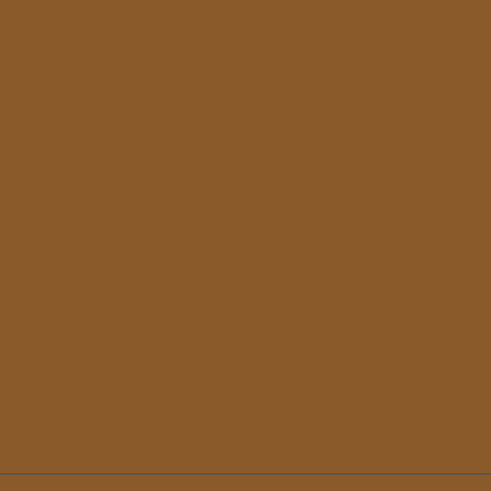
ontażu,
 i
nia parasola z
 masztem
otycząca montażu,
i i przechowywania
nsolowego