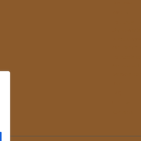
Dostawa
Zwroty
Instrukcja m
użytkowania
przechowywa
centralnym
Instrukcja d
eksploatacj
parasola ko
Blog
FAQ
O firmie
Kontakty