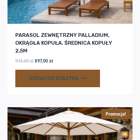
PARASOL ZEWNĘTRZNY PALLADIUM,
OKRĄGŁA KOPUŁA. ŚREDNICA KOPUŁY
2,5M
Pierwotna
Aktualna
945,00
zł
897,00
zł
cena
cena
wynosiła:
wynosi:
DODAJ DO KOSZYKA
945,00 zł.
897,00 zł.
Promocja!