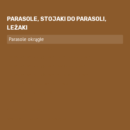
PARASOLE, STOJAKI DO PARASOLI,
LEŻAKI
Parasole okrągłe
Parasole kwadratowe
Parasole wspornikowe czterokopułowe
Parasole wspornikowe dwukopułowe
Parasole wspornikowe jednokopułowe
Parasole reklamowe do piwa
Parasole prostokątne
Leżaki
Stojaki do parasoli
Wynajem parasoli na święta