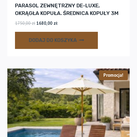
PARASOL ZEWNĘTRZNY DE-LUXE,
OKRĄGŁA KOPUŁA. ŚREDNICA KOPUŁY 3M
Pierwotna
Aktualna
1750,00
zł
1680,00
zł
cena
cena
wynosiła:
wynosi:
DODAJ DO KOSZYKA
1750,00 zł.
1680,00 zł.
Promocja!