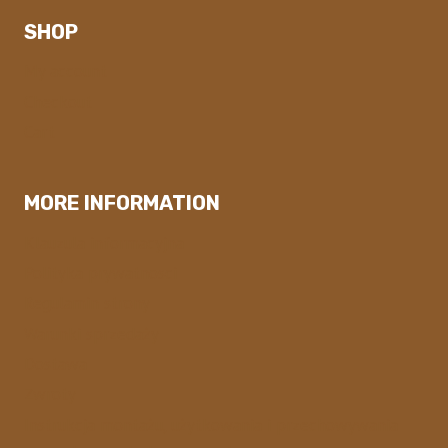
SHOP
My account
Checkout
Cart
MORE INFORMATION
Klauzula informacyjna
Polityka prywatnosci
Regulamin strony
Warunki sprzedaży
Dostawa
Zwroty
Instrukcja montażu, użytkowania i przechowywania