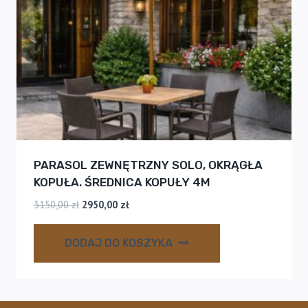
PARASOL ZEWNĘTRZNY SOLO, OKRĄGŁA
KOPUŁA. ŚREDNICA KOPUŁY 4M
Pierwotna
Aktualna
3150,00
zł
2950,00
zł
cena
cena
wynosiła:
wynosi:
DODAJ DO KOSZYKA
3150,00 zł.
2950,00 zł.