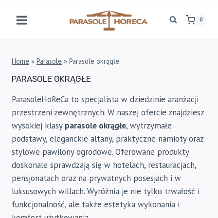
Przejdź
do
0
treści
Home
»
Parasole
»
Parasole okrągłe
PARASOLE OKRĄGŁE
ParasoleHoReCa to specjalista w dziedzinie aranżacji
przestrzeni zewnętrznych. W naszej ofercie znajdziesz
wysokiej klasy
parasole okrągłe
, wytrzymałe
podstawy, eleganckie altany, praktyczne namioty oraz
stylowe pawilony ogrodowe. Oferowane produkty
doskonale sprawdzają się w hotelach, restauracjach,
pensjonatach oraz na prywatnych posesjach i w
luksusowych willach. Wyróżnia je nie tylko trwałość i
funkcjonalność, ale także estetyka wykonania i
komfort użytkowania.