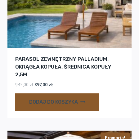
PARASOL ZEWNĘTRZNY PALLADIUM,
OKRĄGŁA KOPUŁA. ŚREDNICA KOPUŁY
2,5M
Pierwotna
Aktualna
945,00
zł
897,00
zł
cena
cena
wynosiła:
wynosi:
DODAJ DO KOSZYKA
945,00 zł.
897,00 zł.
Promocja!