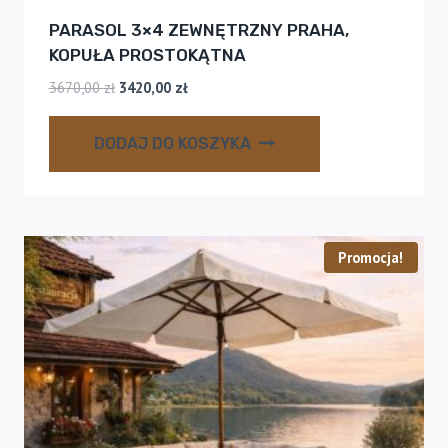
PARASOL 3×4 ZEWNĘTRZNY PRAHA,
KOPUŁA PROSTOKĄTNA
Pierwotna
Aktualna
3670,00
zł
3420,00
zł
cena
cena
wynosiła:
wynosi:
DODAJ DO KOSZYKA
3670,00 zł.
3420,00 zł.
Promocja!