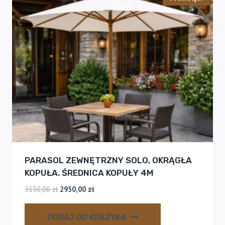
PARASOL ZEWNĘTRZNY SOLO, OKRĄGŁA
KOPUŁA. ŚREDNICA KOPUŁY 4M
Pierwotna
Aktualna
3150,00
zł
2950,00
zł
cena
cena
wynosiła:
wynosi:
DODAJ DO KOSZYKA
3150,00 zł.
2950,00 zł.