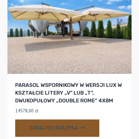
PARASOL WSPORNIKOWY W WERSJI LUX W
KSZTAŁCIE LITERY „V” LUB „T”,
DWUKOPUŁOWY „DOUBLE ROME” 4X8M
14578,00
zł
DODAJ DO KOSZYKA