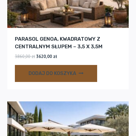
PARASOL GENOA, KWADRATOWY Z
CENTRALNYM SŁUPEM – 3,5 X 3,5M
Pierwotna
Aktualna
3860,00
zł
3620,00
zł
cena
cena
wynosiła:
wynosi:
DODAJ DO KOSZYKA
3860,00 zł.
3620,00 zł.