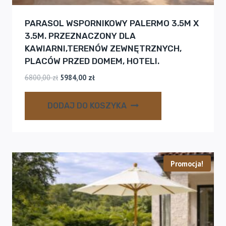
PARASOL WSPORNIKOWY PALERMO 3.5M X
3.5M. PRZEZNACZONY DLA
KAWIARNI,TERENÓW ZEWNĘTRZNYCH,
PLACÓW PRZED DOMEM, HOTELI.
Pierwotna
Aktualna
6800,00
zł
5984,00
zł
cena
cena
wynosiła:
wynosi:
DODAJ DO KOSZYKA
6800,00 zł.
5984,00 zł.
Promocja!