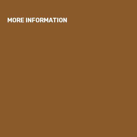
MORE INFORMATION
Klauzula informacyjna
Polityka prywatnosci
Regulamin strony
Warunki sprzedaży
Dostawa
Zwroty
Instrukcja montażu, użytkowania i przechowywania
parasola z centralnym masztem
Instrukcja dotycząca montażu, eksploatacji i
przechowywania parasola konsolowego
Blog
FAQ