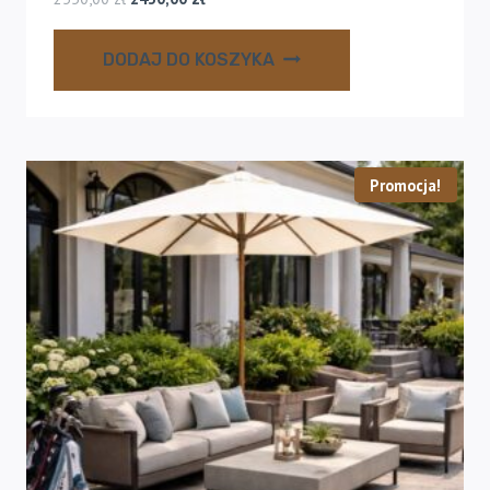
cena
cena
wynosiła:
wynosi:
DODAJ DO KOSZYKA
2550,00 zł.
2430,00 zł.
Promocja!