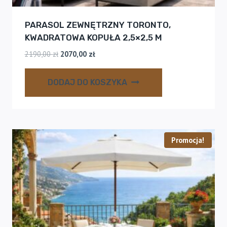
PARASOL ZEWNĘTRZNY TORONTO,
KWADRATOWA KOPUŁA 2,5×2,5 M
Pierwotna
Aktualna
2190,00
zł
2070,00
zł
cena
cena
wynosiła:
wynosi:
DODAJ DO KOSZYKA
2190,00 zł.
2070,00 zł.
Promocja!