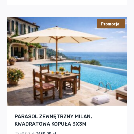
Promocja!
PARASOL ZEWNĘTRZNY MILAN,
KWADRATOWA KOPUŁA 3X3M
Pierwotna
Aktualna
2550,00
zł
2430,00
zł