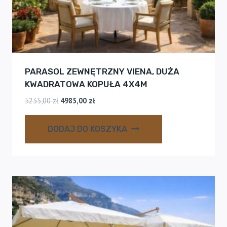
PARASOL ZEWNĘTRZNY VIENA, DUŻA
KWADRATOWA KOPUŁA 4Х4M
Pierwotna
Aktualna
5235,00
zł
4985,00
zł
cena
cena
wynosiła:
wynosi:
DODAJ DO KOSZYKA
5235,00 zł.
4985,00 zł.