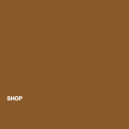
Parasole kwadratowe
Parasole wspornikowe czterokopułowe
Parasole wspornikowe dwukopułowe
Parasole wspornikowe jednokopułowe
Parasole reklamowe do piwa
Parasole prostokątne
Leżaki
Stojaki do parasoli
Wynajem parasoli na święta
SHOP
My account
Checkout
Cart